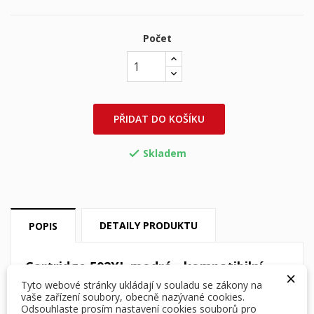
Počet
PŘIDAT DO KOŠÍKU
Skladem

DETAILY PRODUKTU
POPIS
Cartridge 502XL modrá - kompatibilní
×
inkoustová náplň pro Epson XP-5100, WF-
Tyto webové stránky ukládají v souladu se zákony na
2860
vaše zařízení soubory, obecně nazývané cookies.
Odsouhlaste prosím nastavení cookies souborů pro