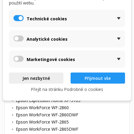
použití webu.
Cartridge jsou včetně čipů, stačí tedy vložit do
Technické cookies
tiskárny a můžete začít tisknout.
Kvalitní modrá inkoustová cartridge o objemu 14ml od
Analytické cookies
alternativního výrobce, nahrazující Epson 502XL.
Cartridge obsahují v porovnáním s originálními od
Marketingové cookies
firmy Epson větší množství inkoustu, díky čemuž
umožní vytisknout více stran a snížit tím Vaše tiskové
náklady.
Jen nezbytné
Přijmout vše
Náplň je určena pro tyto tiskárny:
Přejít na stránku Podrobně o cookies
Epson Expression Home XP-5100
Epson Expression Home
XP-5105
Epson WorkForce WF-2860
Epson WorkForce WF-2860DWF
Epson WorkForce WF-2865
Epson WorkForce WF-2865DWF