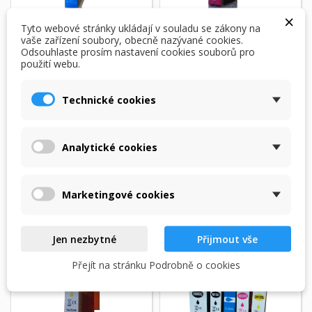
×
Tyto webové stránky ukládají v souladu se zákony na
vaše zařízení soubory, obecně nazývané cookies.
Odsouhlaste prosím nastavení cookies souborů pro
použití webu.
Canon CLI-581XXL
Canon CLI-581XXL
azurová (cyan)
purpurová (magenta)
Technické cookies
kompatibilní
kompatibilní
cartridge
cartridge
40,00 Kč
40,00 Kč
Analytické cookies
Skladem
Skladem
Přidat do košíku
Přidat do košíku
Marketingové cookies
Jen nezbytné
Přijmout vše
Přejít na stránku Podrobně o cookies