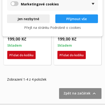
Marketingové cookies
Jen nezbytné
Přijmout vše
Kyocera TK-540 žlutý
Kyocera TK-540BK
(yellow) kompatibilní
Kompatibilní Toner-
Přejít na stránku Podrobně o cookies
toner
Black
199,00 Kč
199,00 Kč
Skladem
Skladem
Přidat do košíku
Přidat do košíku
Zobrazení 1-4 z 4 položek

Zpět na začátek