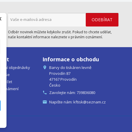
×
ní
Odběr novinek můžete kdykoliv zrušit. Pokud to chcete udělat,
naše kontaktní informace naleznete v právním oznámení.
účet
Informace o obchodu
vání objednávky
Barvy do tiskáren levně

Provodín 87
sit se
47167 Provodín
řit účet
Česko
 oznámení
Zavolejte nám:
739836080

Napište nám:
kftisk@seznam.cz
