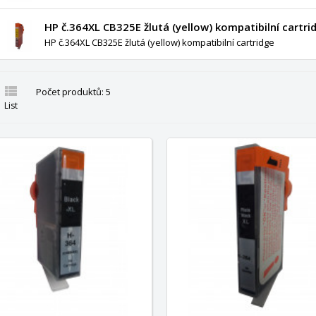
HP č.364XL CB325E žlutá (yellow) kompatibilní cartri
HP č.364XL CB325E žlutá (yellow) kompatibilní cartridge

Počet produktů: 5
List