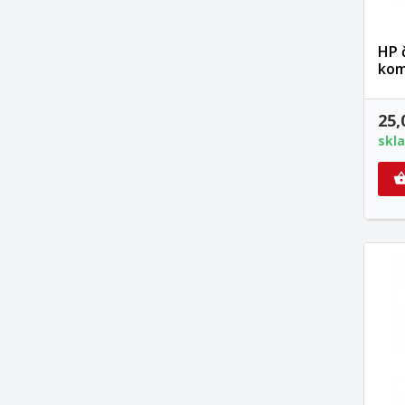
HP 
kom
25,
skl