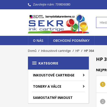
Zavolejte nám:
739836080
O NÁS
OBCHODNÍ PODMÍNKY
Domů
Inkoustové cartridge
HP
HP 364
HP 3

KATEGORIE
NEJPR
INKOUSTOVÉ CARTRIDGE
TONERY A VÁLCE
SAMOSTATNÝ INKOUST