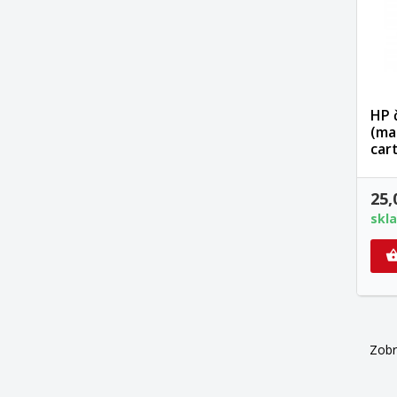
HP 
(ma
car
25,
skl
Zobr