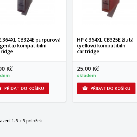
č.364XL CB324E purpurová
HP č.364XL CB325E žlutá
genta) kompatibilní
(yellow) kompatibilní
tridge
cartridge
00 Kč
25,00 Kč
adem
skladem
PŘIDAT DO KOŠÍKU
PŘIDAT DO KOŠÍKU


azení 1-5 z 5 položek