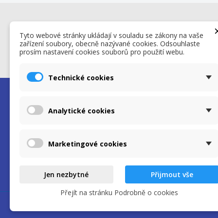
Získejte nejnovější novinky a speciál
Tyto webové stránky ukládají v souladu se zákony na vaše
slevy
zařízení soubory, obecně nazývané cookies. Odsouhlaste
prosím nastavení cookies souborů pro použití webu.
Technické cookies
O nás
Váš 
Analytické cookies
Sledo
Prodáváme kvalitní náplně a tonery do
Přihlá
tiskáren
Vytvo
Marketingové cookies
Moje
Jen nezbytné
Přijmout vše
Přejít na stránku Podrobně o cookies
Nuveo - premium Prestashop theme