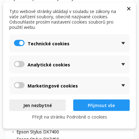
×
Určeno pro tiskárny
Tyto webové stránky ukládají v souladu se zákony na
vaše zařízení soubory, obecně nazývané cookies.
Odsouhlaste prosím nastavení cookies souborů pro
Epson T0714 žlutá (yellow) kompatibilní cartridge -
použití webu.
seznam tiskáren:
Epson Stylus D78
Technické cookies
Epson Stylus D92
Epson Stylus D120
Analytické cookies
Epson Stylus DX4000
Epson Stylus DX4050
Epson Stylus DX4400
Marketingové cookies
Epson Stylus DX4450
Epson Stylus DX5000
Epson Stylus DX5050
Jen nezbytné
Přijmout vše
Epson Stylus DX6000
Přejít na stránku Podrobně o cookies
Epson Stylus DX6050
Epson Stylus DX7000F
Epson Stylus DX7400