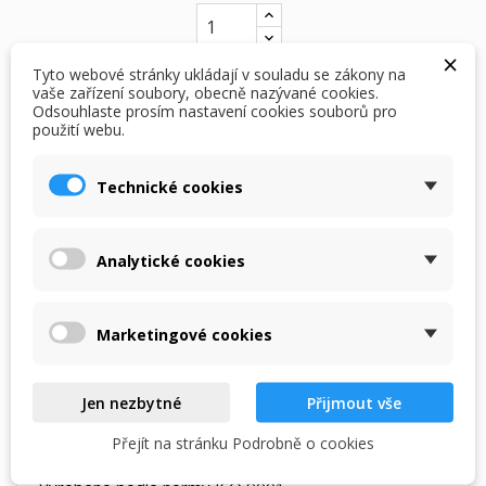
×
Tyto webové stránky ukládají v souladu se zákony na
vaše zařízení soubory, obecně nazývané cookies.
PŘIDAT DO KOŠÍKU
Odsouhlaste prosím nastavení cookies souborů pro
použití webu.
skladem

Technické cookies
Analytické cookies
DETAILY PRODUKTU
POPIS
Marketingové cookies
Popis produktu
5 ks kompatibilní inkoustová cartridge Canon PGI-
Jen nezbytné
Přijmout vše
525Bk + CLI-526 Bk+C+M+Y. Objem 4x9ml + 1x19ml.
Obsahuje: černou, foto černou, azurovou, purpurovou
Přejít na stránku Podrobně o cookies
a žlutou barvu. Kvalita tisku je stejná jako originál.