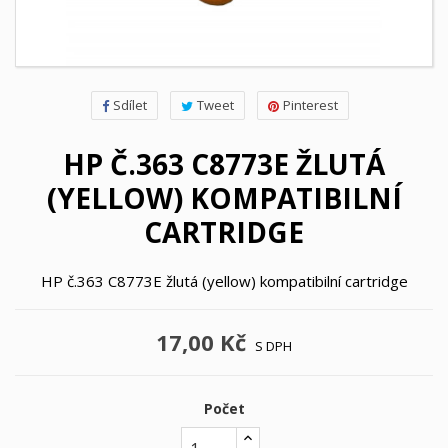
Sdílet
Tweet
Pinterest
HP Č.363 C8773E ŽLUTÁ
(YELLOW) KOMPATIBILNÍ
CARTRIDGE
HP č.363 C8773E žlutá (yellow) kompatibilní cartridge
17,00 Kč
S DPH
Počet