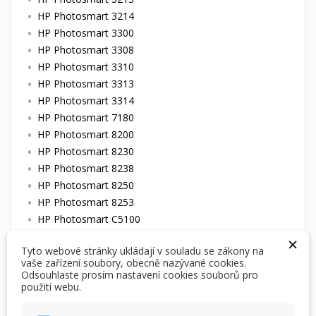
HP Photosmart 3214
HP Photosmart 3300
HP Photosmart 3308
HP Photosmart 3310
HP Photosmart 3313
HP Photosmart 3314
HP Photosmart 7180
HP Photosmart 8200
HP Photosmart 8230
HP Photosmart 8238
HP Photosmart 8250
HP Photosmart 8253
HP Photosmart C5100
HP Photosmart C5140
×
Tyto webové stránky ukládají v souladu se zákony na
HP Photosmart C5150
vaše zařízení soubory, obecně nazývané cookies.
HP Photosmart C5170
Odsouhlaste prosím nastavení cookies souborů pro
použití webu.
HP Photosmart C5173
HP Photosmart C5175