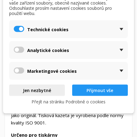
vaše zařízení soubory, obecně nazývané cookies.
Odsouhlaste prosím nastavení cookies souborů pro
použití webu.
PŘIDAT DO KOŠÍKU
Technické cookies
skladem

Analytické cookies
DETAILY PRODUKTU
POPIS
Marketingové cookies
Popis produktu
Jen nezbytné
Přijmout vše
Kompatibilní modrá / cyan inkoustová cartridge HP č.
Přejít na stránku Podrobně o cookies
950XL, CN046A. Objem 35ml. Kvalita tisku je stejná
jako originál. Tisková kazeta je vyrobena podle normy
kvality ISO 9001.
Určeno pro tiskárny