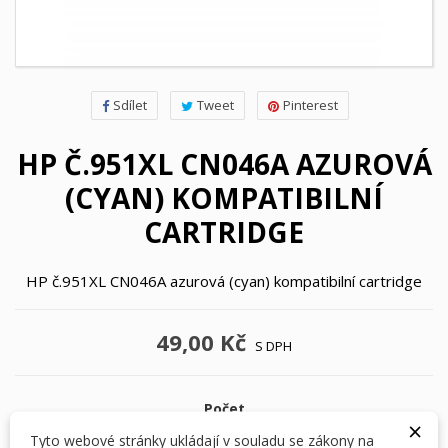
Sdílet
Tweet
Pinterest
HP Č.951XL CN046A AZUROVÁ
(CYAN) KOMPATIBILNÍ
CARTRIDGE
HP č.951XL CN046A azurová (cyan) kompatibilní cartridge
49,00 Kč
S DPH
Počet
×
Tyto webové stránky ukládají v souladu se zákony na